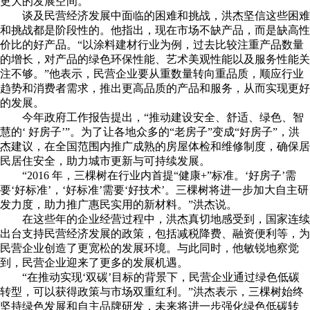
更大的发展空间。
谈及民营经济发展中面临的困难和挑战，洪杰坚信这些困难
和挑战都是阶段性的。他指出，现在市场不缺产品，而是缺高性
价比的好产品。“以涂料建材行业为例，过去比较注重产品数量
的增长，对产品的绿色环保性能、艺术美观性能以及服务性能关
注不够。”他表示，民营企业要从重数量转向重品质，顺应行业
趋势和消费者需求，推出更高品质的产品和服务，从而实现更好
的发展。
今年政府工作报告提出，“推动建设安全、舒适、绿色、智
慧的‘ 好房子’”。为了让各地众多的“老房子”变成“好房子”，洪
杰建议，在全国范围内推广成熟的房屋体检和维修制度，确保居
民居住安全，助力城市更新与可持续发展。
“2016 年，三棵树在行业内首提“健康+”标准。‘好房子’需
要‘好标准’，‘好标准’需要‘好技术’。三棵树将进一步加大自主研
发力度，助力推广惠民实用的新材料。”洪杰说。
在这些年的企业经营过程中，洪杰真切地感受到，国家连续
出台支持民营经济发展的政策，包括减税降费、融资便利等，为
民营企业创造了更宽松的发展环境。与此同时，他敏锐地察觉
到，民营企业迎来了更多的发展机遇。
“在推动实现‘双碳’目标的背景下，民营企业通过绿色低碳
转型，可以获得政策与市场双重红利。”洪杰表示，三棵树始终
坚持绿色发展和自主品牌研发，未来将进一步强化绿色低碳转